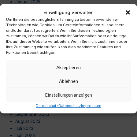
Januar 2025
Dezember 2024
Einwilligung verwalten
November 2024
Um Ihnen die bestmögliche Erfahrung zu bieten, verwenden wir
Oktober 2024
Technologien wie Cookies, um Geräteinformationen zu speichern
September 2024
und/oder darauf zuzugreifen. Wenn Sie diesen Technologien
zustimmen, können wir Daten wie Ihr Surfverhalten oder eindeutige
August 2024
IDs auf dieser Website verarbeiten. Wenn Sie nicht zustimmen oder
Juli 2024
Ihre Zustimmung widerrufen, kann dies bestimmte Features und
Juni 2024
Funktionen beeinträchtigen.
Mai 2024
April 2024
Akzeptieren
März 2024
Februar 2024
Ablehnen
Januar 2024
Dezember 2023
Einstellungen anzeigen
November 2023
Datenschutz
Datenschutz
Impressum
Oktober 2023
September 2023
August 2023
Juli 2023
Juni 2023