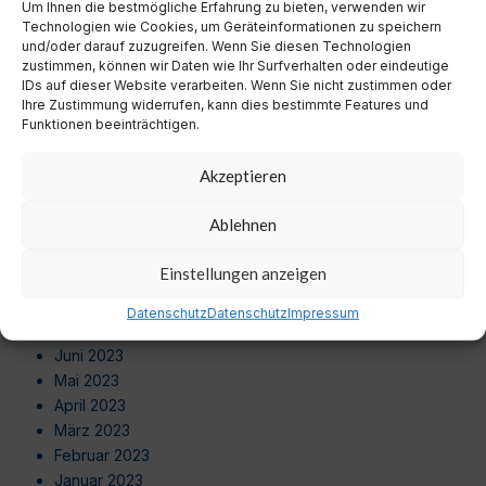
August 2024
Um Ihnen die bestmögliche Erfahrung zu bieten, verwenden wir
Technologien wie Cookies, um Geräteinformationen zu speichern
Juli 2024
und/oder darauf zuzugreifen. Wenn Sie diesen Technologien
Juni 2024
zustimmen, können wir Daten wie Ihr Surfverhalten oder eindeutige
Mai 2024
IDs auf dieser Website verarbeiten. Wenn Sie nicht zustimmen oder
Ihre Zustimmung widerrufen, kann dies bestimmte Features und
April 2024
Funktionen beeinträchtigen.
März 2024
Februar 2024
Akzeptieren
Januar 2024
Dezember 2023
Ablehnen
November 2023
Oktober 2023
Einstellungen anzeigen
September 2023
August 2023
Datenschutz
Datenschutz
Impressum
Juli 2023
Juni 2023
Mai 2023
April 2023
März 2023
Februar 2023
Januar 2023