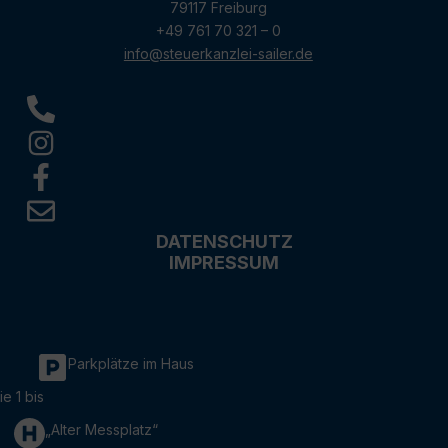
79117 Freiburg
+49 761 70 321 – 0
info@steuerkanzlei-sailer.de
DATENSCHUTZ
IMPRESSUM
Parkplätze im Haus
ie 1 bis
„Alter Messplatz“