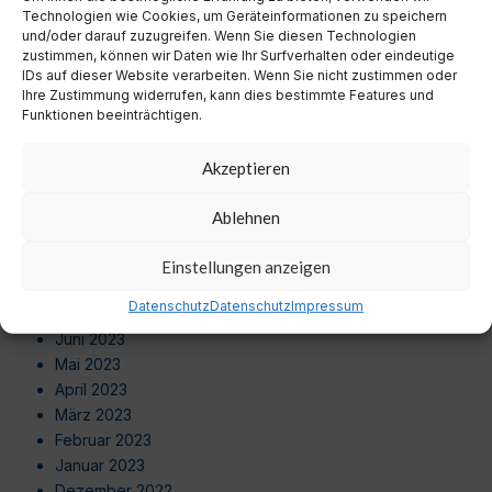
Juli 2024
Technologien wie Cookies, um Geräteinformationen zu speichern
Juni 2024
und/oder darauf zuzugreifen. Wenn Sie diesen Technologien
zustimmen, können wir Daten wie Ihr Surfverhalten oder eindeutige
Mai 2024
IDs auf dieser Website verarbeiten. Wenn Sie nicht zustimmen oder
April 2024
Ihre Zustimmung widerrufen, kann dies bestimmte Features und
März 2024
Funktionen beeinträchtigen.
Februar 2024
Januar 2024
Akzeptieren
Dezember 2023
November 2023
Ablehnen
Oktober 2023
September 2023
Einstellungen anzeigen
August 2023
Datenschutz
Datenschutz
Impressum
Juli 2023
Juni 2023
Mai 2023
April 2023
März 2023
Februar 2023
Januar 2023
Dezember 2022