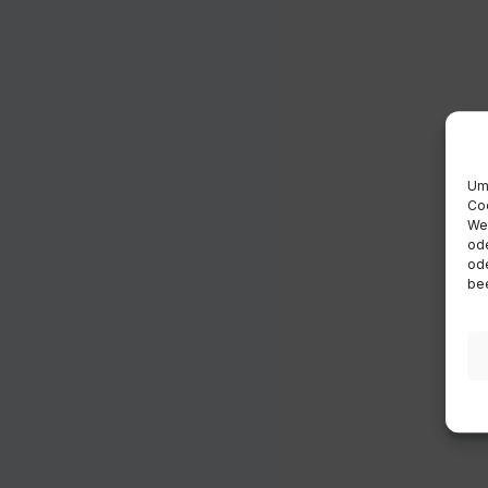
Um 
Coo
Wen
ode
ode
bee