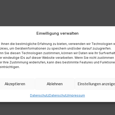
Einwilligung verwalten
Ihnen die bestmögliche Erfahrung zu bieten, verwenden wir Technologien 
kies, um Geräteinformationen zu speichern und/oder darauf zuzugreifen.
n Sie diesen Technologien zustimmen, können wir Daten wie Ihr Surfverhal
r eindeutige IDs auf dieser Website verarbeiten. Wenn Sie nicht zustimmen
r Ihre Zustimmung widerrufen, kann dies bestimmte Features und Funktion
inträchtigen.
Akzeptieren
Ablehnen
Einstellungen anzeig
Datenschutz
Datenschutz
Impressum