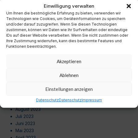
November 2024
Einwilligung verwalten
Oktober 2024
Um Ihnen die bestmögliche Erfahrung zu bieten, verwenden wir
September 2024
Technologien wie Cookies, um Geräteinformationen zu speichern
August 2024
und/oder darauf zuzugreifen. Wenn Sie diesen Technologien
zustimmen, können wir Daten wie Ihr Surfverhalten oder eindeutige
Juli 2024
IDs auf dieser Website verarbeiten. Wenn Sie nicht zustimmen oder
Juni 2024
Ihre Zustimmung widerrufen, kann dies bestimmte Features und
Mai 2024
Funktionen beeinträchtigen.
April 2024
März 2024
Akzeptieren
Februar 2024
Januar 2024
Ablehnen
Dezember 2023
November 2023
Einstellungen anzeigen
Oktober 2023
Datenschutz
Datenschutz
Impressum
September 2023
August 2023
Juli 2023
Juni 2023
Mai 2023
April 2023