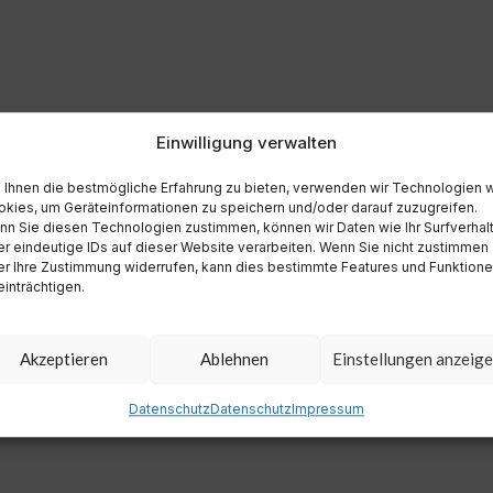
Einwilligung verwalten
Ihnen die bestmögliche Erfahrung zu bieten, verwenden wir Technologien 
kies, um Geräteinformationen zu speichern und/oder darauf zuzugreifen.
n Sie diesen Technologien zustimmen, können wir Daten wie Ihr Surfverhal
r eindeutige IDs auf dieser Website verarbeiten. Wenn Sie nicht zustimmen
r Ihre Zustimmung widerrufen, kann dies bestimmte Features und Funktion
inträchtigen.
Akzeptieren
Ablehnen
Einstellungen anzeig
Datenschutz
Datenschutz
Impressum