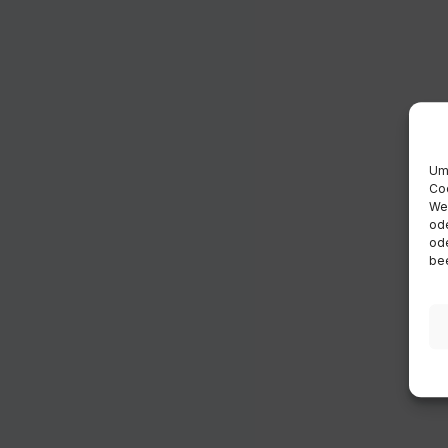
Um 
Coo
Wen
ode
ode
bee