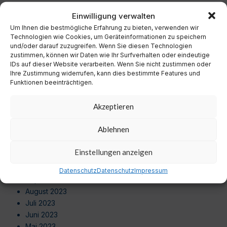
Dezember 2024
Einwilligung verwalten
November 2024
Um Ihnen die bestmögliche Erfahrung zu bieten, verwenden wir
Oktober 2024
Technologien wie Cookies, um Geräteinformationen zu speichern
September 2024
und/oder darauf zuzugreifen. Wenn Sie diesen Technologien
August 2024
zustimmen, können wir Daten wie Ihr Surfverhalten oder eindeutige
Juli 2024
IDs auf dieser Website verarbeiten. Wenn Sie nicht zustimmen oder
Ihre Zustimmung widerrufen, kann dies bestimmte Features und
Juni 2024
Funktionen beeinträchtigen.
Mai 2024
April 2024
Akzeptieren
März 2024
Februar 2024
Ablehnen
Januar 2024
Dezember 2023
Einstellungen anzeigen
November 2023
Oktober 2023
Datenschutz
Datenschutz
Impressum
September 2023
August 2023
Juli 2023
Juni 2023
Mai 2023