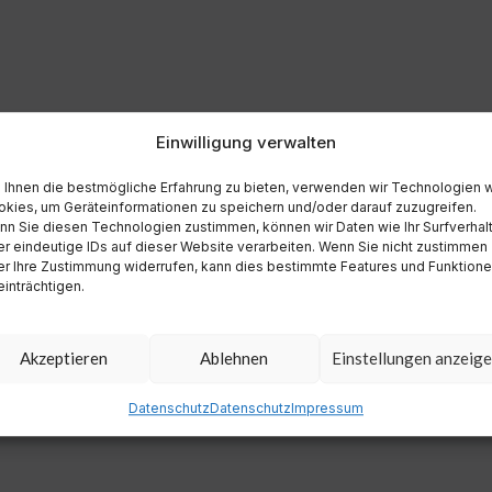
Einwilligung verwalten
Ihnen die bestmögliche Erfahrung zu bieten, verwenden wir Technologien 
kies, um Geräteinformationen zu speichern und/oder darauf zuzugreifen.
n Sie diesen Technologien zustimmen, können wir Daten wie Ihr Surfverhal
r eindeutige IDs auf dieser Website verarbeiten. Wenn Sie nicht zustimmen
r Ihre Zustimmung widerrufen, kann dies bestimmte Features und Funktion
inträchtigen.
Akzeptieren
Ablehnen
Einstellungen anzeig
Datenschutz
Datenschutz
Impressum