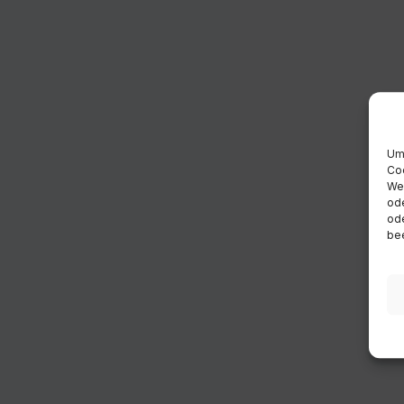
Um 
Coo
Wen
ode
ode
bee