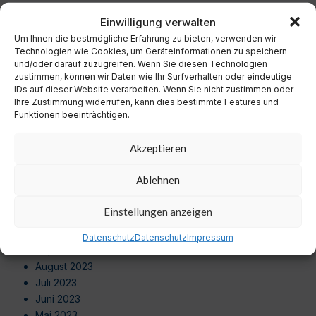
Dezember 2024
Einwilligung verwalten
November 2024
Um Ihnen die bestmögliche Erfahrung zu bieten, verwenden wir
Oktober 2024
Technologien wie Cookies, um Geräteinformationen zu speichern
September 2024
und/oder darauf zuzugreifen. Wenn Sie diesen Technologien
August 2024
zustimmen, können wir Daten wie Ihr Surfverhalten oder eindeutige
Juli 2024
IDs auf dieser Website verarbeiten. Wenn Sie nicht zustimmen oder
Ihre Zustimmung widerrufen, kann dies bestimmte Features und
Juni 2024
Funktionen beeinträchtigen.
Mai 2024
April 2024
Akzeptieren
März 2024
Februar 2024
Ablehnen
Januar 2024
Dezember 2023
Einstellungen anzeigen
November 2023
Oktober 2023
Datenschutz
Datenschutz
Impressum
September 2023
August 2023
Juli 2023
Juni 2023
Mai 2023