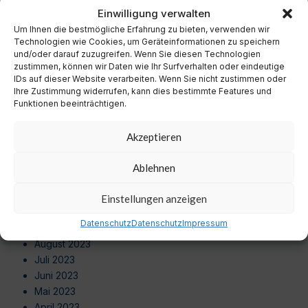
November 2024
Einwilligung verwalten
Oktober 2024
Um Ihnen die bestmögliche Erfahrung zu bieten, verwenden wir
September 2024
Technologien wie Cookies, um Geräteinformationen zu speichern
August 2024
und/oder darauf zuzugreifen. Wenn Sie diesen Technologien
zustimmen, können wir Daten wie Ihr Surfverhalten oder eindeutige
Juli 2024
IDs auf dieser Website verarbeiten. Wenn Sie nicht zustimmen oder
Juni 2024
Ihre Zustimmung widerrufen, kann dies bestimmte Features und
Mai 2024
Funktionen beeinträchtigen.
April 2024
März 2024
Akzeptieren
Februar 2024
Januar 2024
Ablehnen
Dezember 2023
November 2023
Einstellungen anzeigen
Oktober 2023
Datenschutz
Datenschutz
Impressum
September 2023
August 2023
Juli 2023
Juni 2023
Mai 2023
April 2023