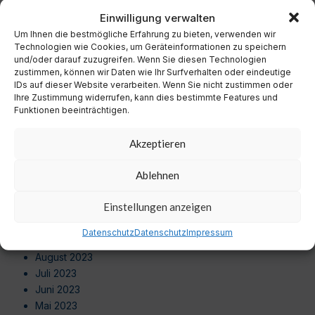
November 2024
Einwilligung verwalten
Oktober 2024
Um Ihnen die bestmögliche Erfahrung zu bieten, verwenden wir
September 2024
Technologien wie Cookies, um Geräteinformationen zu speichern
und/oder darauf zuzugreifen. Wenn Sie diesen Technologien
August 2024
zustimmen, können wir Daten wie Ihr Surfverhalten oder eindeutige
Juli 2024
IDs auf dieser Website verarbeiten. Wenn Sie nicht zustimmen oder
Juni 2024
Ihre Zustimmung widerrufen, kann dies bestimmte Features und
Funktionen beeinträchtigen.
Mai 2024
April 2024
Akzeptieren
März 2024
Februar 2024
Ablehnen
Januar 2024
Dezember 2023
Einstellungen anzeigen
November 2023
Oktober 2023
Datenschutz
Datenschutz
Impressum
September 2023
August 2023
Juli 2023
Juni 2023
Mai 2023