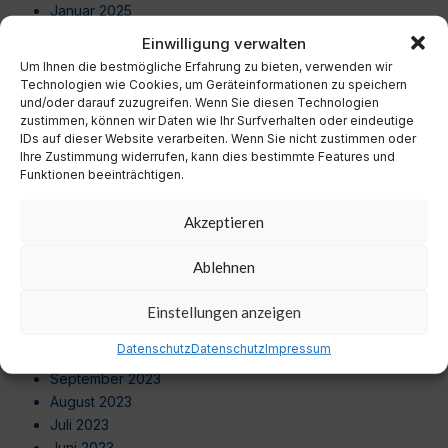
Januar 2025
Dezember 2024
Einwilligung verwalten
November 2024
Um Ihnen die bestmögliche Erfahrung zu bieten, verwenden wir
Oktober 2024
Technologien wie Cookies, um Geräteinformationen zu speichern
September 2024
und/oder darauf zuzugreifen. Wenn Sie diesen Technologien
zustimmen, können wir Daten wie Ihr Surfverhalten oder eindeutige
August 2024
IDs auf dieser Website verarbeiten. Wenn Sie nicht zustimmen oder
Juli 2024
Ihre Zustimmung widerrufen, kann dies bestimmte Features und
Juni 2024
Funktionen beeinträchtigen.
Mai 2024
April 2024
Akzeptieren
März 2024
Februar 2024
Ablehnen
Januar 2024
Dezember 2023
Einstellungen anzeigen
November 2023
Datenschutz
Datenschutz
Impressum
Oktober 2023
September 2023
August 2023
Juli 2023
Juni 2023