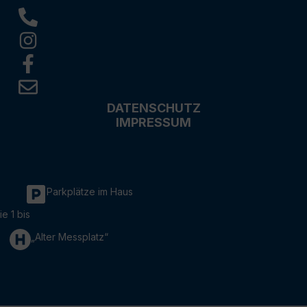
DATENSCHUTZ
IMPRESSUM
Parkplätze im Haus
ie 1 bis
„Alter Messplatz“