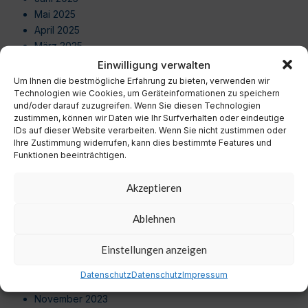
Mai 2025
April 2025
März 2025
Februar 2025
Einwilligung verwalten
Januar 2025
Um Ihnen die bestmögliche Erfahrung zu bieten, verwenden wir
Dezember 2024
Technologien wie Cookies, um Geräteinformationen zu speichern
und/oder darauf zuzugreifen. Wenn Sie diesen Technologien
November 2024
zustimmen, können wir Daten wie Ihr Surfverhalten oder eindeutige
Oktober 2024
IDs auf dieser Website verarbeiten. Wenn Sie nicht zustimmen oder
September 2024
Ihre Zustimmung widerrufen, kann dies bestimmte Features und
Funktionen beeinträchtigen.
August 2024
Juli 2024
Akzeptieren
Juni 2024
Mai 2024
Ablehnen
April 2024
März 2024
Einstellungen anzeigen
Februar 2024
Januar 2024
Datenschutz
Datenschutz
Impressum
Dezember 2023
November 2023