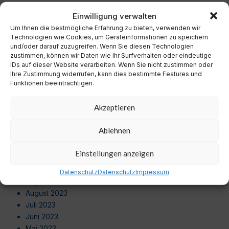
Dezember 2024
Einwilligung verwalten
November 2024
Um Ihnen die bestmögliche Erfahrung zu bieten, verwenden wir
Oktober 2024
Technologien wie Cookies, um Geräteinformationen zu speichern
September 2024
und/oder darauf zuzugreifen. Wenn Sie diesen Technologien
August 2024
zustimmen, können wir Daten wie Ihr Surfverhalten oder eindeutige
Juli 2024
IDs auf dieser Website verarbeiten. Wenn Sie nicht zustimmen oder
Ihre Zustimmung widerrufen, kann dies bestimmte Features und
Juni 2024
Funktionen beeinträchtigen.
Mai 2024
April 2024
Akzeptieren
März 2024
Februar 2024
Ablehnen
Januar 2024
Dezember 2023
Einstellungen anzeigen
November 2023
Oktober 2023
Datenschutz
Datenschutz
Impressum
September 2023
August 2023
Juli 2023
Juni 2023
Mai 2023