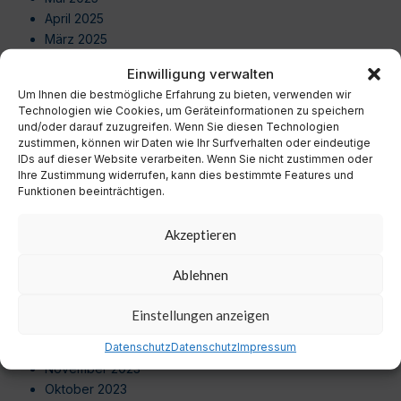
April 2025
März 2025
Februar 2025
Einwilligung verwalten
Januar 2025
Um Ihnen die bestmögliche Erfahrung zu bieten, verwenden wir
Dezember 2024
Technologien wie Cookies, um Geräteinformationen zu speichern
November 2024
und/oder darauf zuzugreifen. Wenn Sie diesen Technologien
Oktober 2024
zustimmen, können wir Daten wie Ihr Surfverhalten oder eindeutige
IDs auf dieser Website verarbeiten. Wenn Sie nicht zustimmen oder
September 2024
Ihre Zustimmung widerrufen, kann dies bestimmte Features und
August 2024
Funktionen beeinträchtigen.
Juli 2024
Juni 2024
Akzeptieren
Mai 2024
April 2024
Ablehnen
März 2024
Februar 2024
Einstellungen anzeigen
Januar 2024
Dezember 2023
Datenschutz
Datenschutz
Impressum
November 2023
Oktober 2023