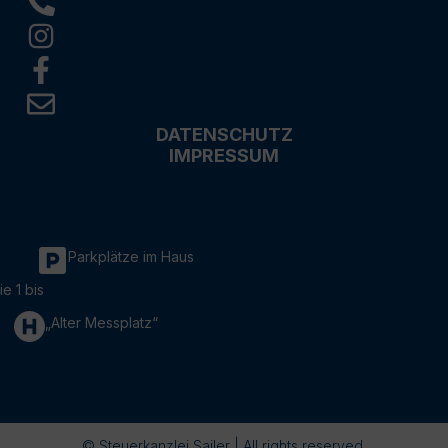
DATENSCHUTZ
IMPRESSUM
Parkplätze im Haus
ie 1 bis
„Alter Messplatz“
© Steuerkanzlei Sailer | All rights reserved.