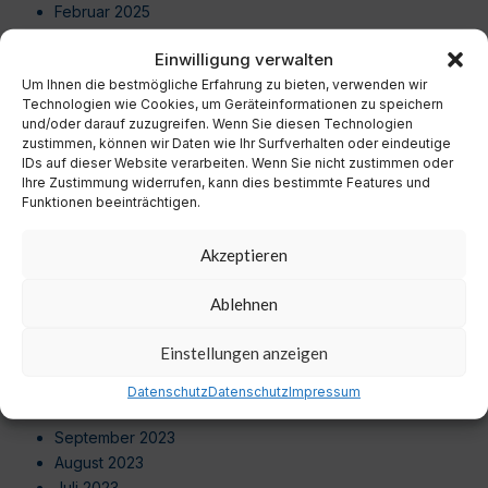
Februar 2025
Januar 2025
Einwilligung verwalten
Dezember 2024
Um Ihnen die bestmögliche Erfahrung zu bieten, verwenden wir
November 2024
Technologien wie Cookies, um Geräteinformationen zu speichern
Oktober 2024
und/oder darauf zuzugreifen. Wenn Sie diesen Technologien
September 2024
zustimmen, können wir Daten wie Ihr Surfverhalten oder eindeutige
August 2024
IDs auf dieser Website verarbeiten. Wenn Sie nicht zustimmen oder
Ihre Zustimmung widerrufen, kann dies bestimmte Features und
Juli 2024
Funktionen beeinträchtigen.
Juni 2024
Mai 2024
Akzeptieren
April 2024
März 2024
Ablehnen
Februar 2024
Januar 2024
Einstellungen anzeigen
Dezember 2023
November 2023
Datenschutz
Datenschutz
Impressum
Oktober 2023
September 2023
August 2023
Juli 2023