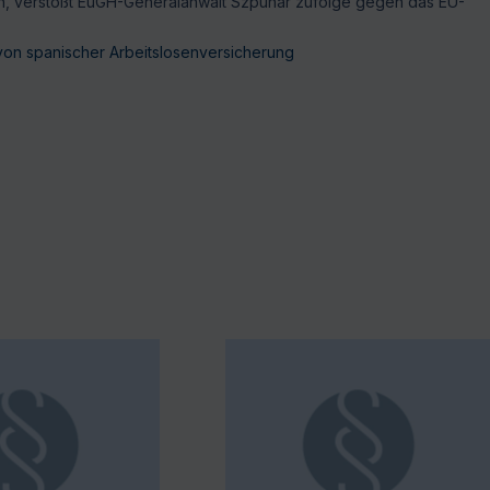
en, verstößt EuGH-Generalanwalt Szpunar zufolge gegen das EU-
on spanischer Arbeitslosenversicherung