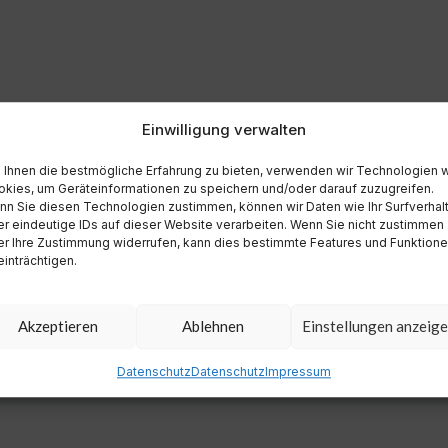
Einwilligung verwalten
Ihnen die bestmögliche Erfahrung zu bieten, verwenden wir Technologien 
kies, um Geräteinformationen zu speichern und/oder darauf zuzugreifen.
n Sie diesen Technologien zustimmen, können wir Daten wie Ihr Surfverhal
r eindeutige IDs auf dieser Website verarbeiten. Wenn Sie nicht zustimmen
r Ihre Zustimmung widerrufen, kann dies bestimmte Features und Funktion
inträchtigen.
Akzeptieren
Ablehnen
Einstellungen anzeig
Datenschutz
Datenschutz
Impressum