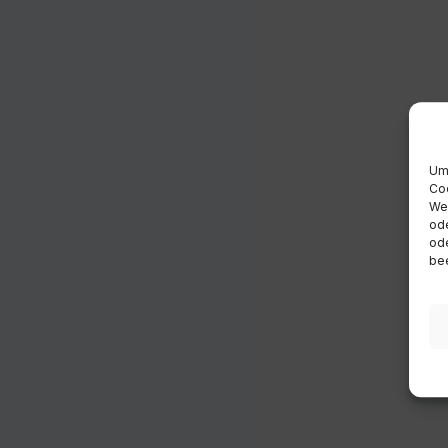
Um 
Coo
Wen
ode
ode
bee