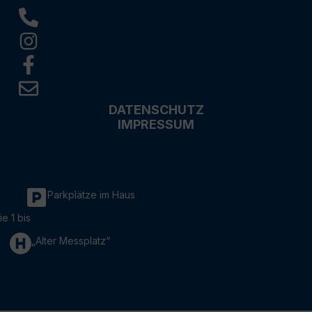
DATENSCHUTZ
IMPRESSUM
Parkplätze im Haus
ie 1 bis
„Alter Messplatz“