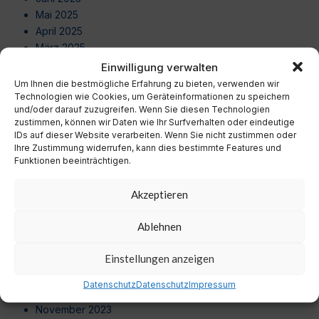
Mai 2025
April 2025
März 2025
Februar 2025
Einwilligung verwalten
Januar 2025
Um Ihnen die bestmögliche Erfahrung zu bieten, verwenden wir
Dezember 2024
Technologien wie Cookies, um Geräteinformationen zu speichern
und/oder darauf zuzugreifen. Wenn Sie diesen Technologien
November 2024
zustimmen, können wir Daten wie Ihr Surfverhalten oder eindeutige
Oktober 2024
IDs auf dieser Website verarbeiten. Wenn Sie nicht zustimmen oder
September 2024
Ihre Zustimmung widerrufen, kann dies bestimmte Features und
Funktionen beeinträchtigen.
August 2024
Juli 2024
Akzeptieren
Juni 2024
Mai 2024
Ablehnen
April 2024
März 2024
Einstellungen anzeigen
Februar 2024
Januar 2024
Datenschutz
Datenschutz
Impressum
Dezember 2023
November 2023