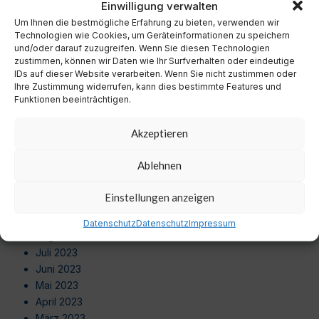
Einwilligung verwalten
Oktober 2024
Um Ihnen die bestmögliche Erfahrung zu bieten, verwenden wir
September 2024
Technologien wie Cookies, um Geräteinformationen zu speichern
August 2024
und/oder darauf zuzugreifen. Wenn Sie diesen Technologien
Juli 2024
zustimmen, können wir Daten wie Ihr Surfverhalten oder eindeutige
Juni 2024
IDs auf dieser Website verarbeiten. Wenn Sie nicht zustimmen oder
Ihre Zustimmung widerrufen, kann dies bestimmte Features und
Mai 2024
Funktionen beeinträchtigen.
April 2024
März 2024
Akzeptieren
Februar 2024
Januar 2024
Ablehnen
Dezember 2023
November 2023
Einstellungen anzeigen
Oktober 2023
September 2023
Datenschutz
Datenschutz
Impressum
August 2023
Juli 2023
Juni 2023
Mai 2023
April 2023
März 2023