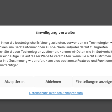
Einwilligung verwalten
Ihnen die bestmögliche Erfahrung zu bieten, verwenden wir Technologien 
kies, um Geräteinformationen zu speichern und/oder darauf zuzugreifen.
n Sie diesen Technologien zustimmen, können wir Daten wie Ihr Surfverhal
r eindeutige IDs auf dieser Website verarbeiten. Wenn Sie nicht zustimmen
r Ihre Zustimmung widerrufen, kann dies bestimmte Features und Funktion
inträchtigen.
Akzeptieren
Ablehnen
Einstellungen anzeig
Datenschutz
Datenschutz
Impressum