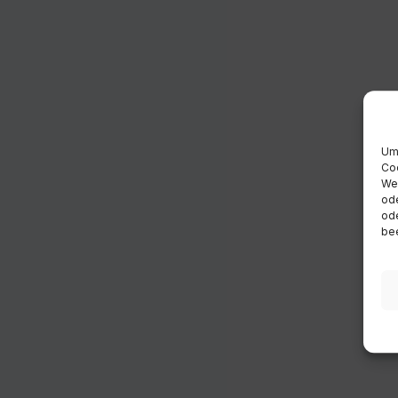
Um 
Coo
Wen
ode
ode
bee