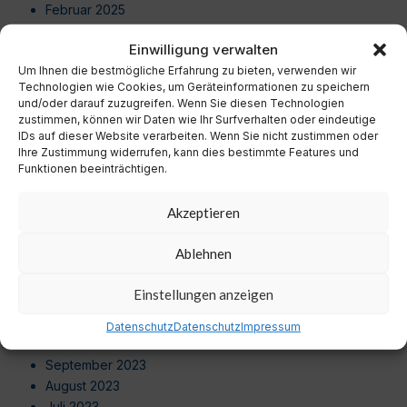
Februar 2025
Januar 2025
Einwilligung verwalten
Dezember 2024
Um Ihnen die bestmögliche Erfahrung zu bieten, verwenden wir
November 2024
Technologien wie Cookies, um Geräteinformationen zu speichern
Oktober 2024
und/oder darauf zuzugreifen. Wenn Sie diesen Technologien
September 2024
zustimmen, können wir Daten wie Ihr Surfverhalten oder eindeutige
August 2024
IDs auf dieser Website verarbeiten. Wenn Sie nicht zustimmen oder
Ihre Zustimmung widerrufen, kann dies bestimmte Features und
Juli 2024
Funktionen beeinträchtigen.
Juni 2024
Mai 2024
Akzeptieren
April 2024
März 2024
Ablehnen
Februar 2024
Januar 2024
Einstellungen anzeigen
Dezember 2023
November 2023
Datenschutz
Datenschutz
Impressum
Oktober 2023
September 2023
August 2023
Juli 2023