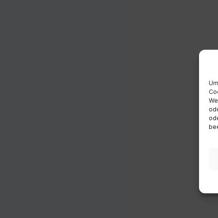
Um 
Coo
Wen
ode
ode
bee