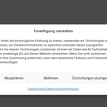
Einwilligung verwalten
Ihnen die bestmögliche Erfahrung zu bieten, verwenden wir Technologien 
kies, um Geräteinformationen zu speichern und/oder darauf zuzugreifen.
n Sie diesen Technologien zustimmen, können wir Daten wie Ihr Surfverhal
r eindeutige IDs auf dieser Website verarbeiten. Wenn Sie nicht zustimmen
r Ihre Zustimmung widerrufen, kann dies bestimmte Features und Funktion
inträchtigen.
Akzeptieren
Ablehnen
Einstellungen anzeig
Datenschutz
Datenschutz
Impressum