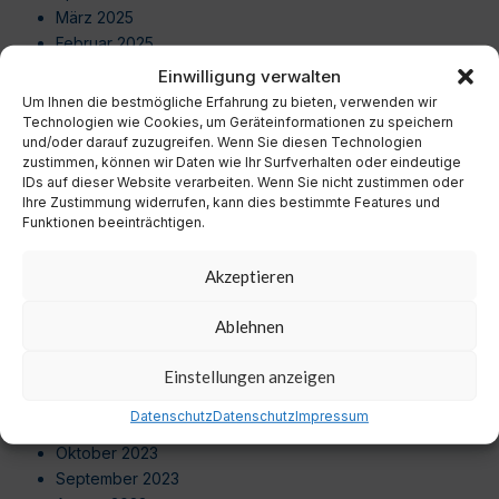
März 2025
Februar 2025
Januar 2025
Einwilligung verwalten
Dezember 2024
Um Ihnen die bestmögliche Erfahrung zu bieten, verwenden wir
November 2024
Technologien wie Cookies, um Geräteinformationen zu speichern
und/oder darauf zuzugreifen. Wenn Sie diesen Technologien
Oktober 2024
zustimmen, können wir Daten wie Ihr Surfverhalten oder eindeutige
September 2024
IDs auf dieser Website verarbeiten. Wenn Sie nicht zustimmen oder
August 2024
Ihre Zustimmung widerrufen, kann dies bestimmte Features und
Juli 2024
Funktionen beeinträchtigen.
Juni 2024
Mai 2024
Akzeptieren
April 2024
März 2024
Ablehnen
Februar 2024
Januar 2024
Einstellungen anzeigen
Dezember 2023
Datenschutz
Datenschutz
Impressum
November 2023
Oktober 2023
September 2023