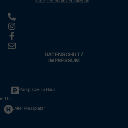
info@steuerkanzlei-sailer.de
DATENSCHUTZ
IMPRESSUM
Parkplätze im Haus
ie 1 bis
„Alter Messplatz“