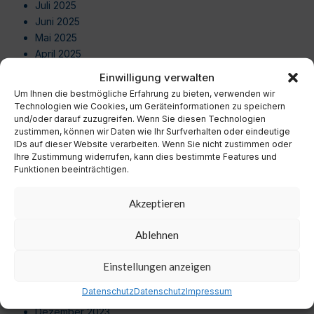
Juli 2025
Juni 2025
Mai 2025
April 2025
März 2025
Einwilligung verwalten
Februar 2025
Um Ihnen die bestmögliche Erfahrung zu bieten, verwenden wir
Januar 2025
Technologien wie Cookies, um Geräteinformationen zu speichern
Dezember 2024
und/oder darauf zuzugreifen. Wenn Sie diesen Technologien
zustimmen, können wir Daten wie Ihr Surfverhalten oder eindeutige
November 2024
IDs auf dieser Website verarbeiten. Wenn Sie nicht zustimmen oder
Oktober 2024
Ihre Zustimmung widerrufen, kann dies bestimmte Features und
September 2024
Funktionen beeinträchtigen.
August 2024
Juli 2024
Akzeptieren
Juni 2024
Mai 2024
Ablehnen
April 2024
März 2024
Einstellungen anzeigen
Februar 2024
Datenschutz
Datenschutz
Impressum
Januar 2024
Dezember 2023