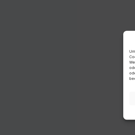
Um 
Coo
Wen
ode
ode
bee