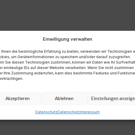
Einwilligung verwalten
Ihnen die bestmögliche Erfahrung zu bieten, verwenden wir Technologien 
kies, um Geräteinformationen zu speichern und/oder darauf zuzugreifen.
n Sie diesen Technologien zustimmen, können wir Daten wie Ihr Surfverhal
r eindeutige IDs auf dieser Website verarbeiten. Wenn Sie nicht zustimmen
r Ihre Zustimmung widerrufen, kann dies bestimmte Features und Funktion
inträchtigen.
Akzeptieren
Ablehnen
Einstellungen anzeig
Datenschutz
Datenschutz
Impressum