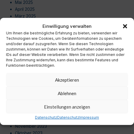
Mai 2025
April 2025
März 2025
Februar 2025
Einwilligung verwalten
Januar 2025
Um Ihnen die bestmögliche Erfahrung zu bieten, verwenden wir
Dezember 2024
Technologien wie Cookies, um Geräteinformationen zu speichern
November 2024
und/oder darauf zuzugreifen. Wenn Sie diesen Technologien
zustimmen, können wir Daten wie Ihr Surfverhalten oder eindeutige
Oktober 2024
IDs auf dieser Website verarbeiten. Wenn Sie nicht zustimmen oder
September 2024
Ihre Zustimmung widerrufen, kann dies bestimmte Features und
August 2024
Funktionen beeinträchtigen.
Juli 2024
Juni 2024
Akzeptieren
Mai 2024
April 2024
Ablehnen
März 2024
Februar 2024
Einstellungen anzeigen
Januar 2024
Datenschutz
Datenschutz
Impressum
Dezember 2023
November 2023
Oktober 2023