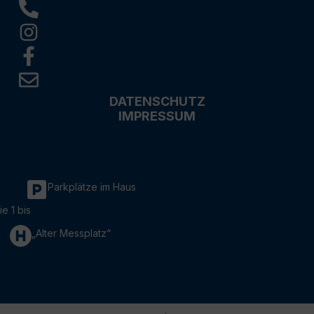
DATENSCHUTZ
IMPRESSUM
Parkplätze im Haus
ie 1 bis
„Alter Messplatz“