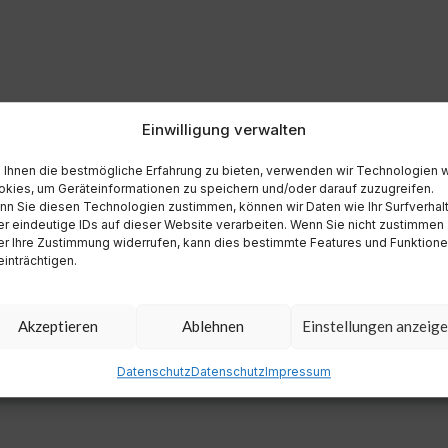
Einwilligung verwalten
Ihnen die bestmögliche Erfahrung zu bieten, verwenden wir Technologien 
kies, um Geräteinformationen zu speichern und/oder darauf zuzugreifen.
n Sie diesen Technologien zustimmen, können wir Daten wie Ihr Surfverhal
r eindeutige IDs auf dieser Website verarbeiten. Wenn Sie nicht zustimmen
r Ihre Zustimmung widerrufen, kann dies bestimmte Features und Funktion
inträchtigen.
Akzeptieren
Ablehnen
Einstellungen anzeig
Datenschutz
Datenschutz
Impressum