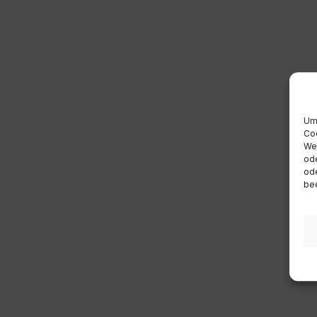
Um 
Coo
Wen
ode
ode
bee