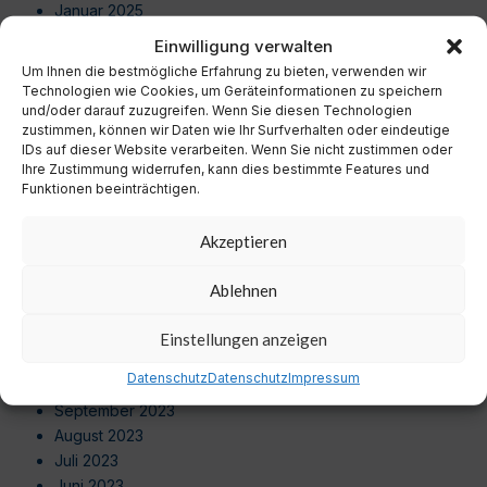
Januar 2025
Dezember 2024
Einwilligung verwalten
November 2024
Um Ihnen die bestmögliche Erfahrung zu bieten, verwenden wir
Oktober 2024
Technologien wie Cookies, um Geräteinformationen zu speichern
September 2024
und/oder darauf zuzugreifen. Wenn Sie diesen Technologien
zustimmen, können wir Daten wie Ihr Surfverhalten oder eindeutige
August 2024
IDs auf dieser Website verarbeiten. Wenn Sie nicht zustimmen oder
Juli 2024
Ihre Zustimmung widerrufen, kann dies bestimmte Features und
Juni 2024
Funktionen beeinträchtigen.
Mai 2024
April 2024
Akzeptieren
März 2024
Februar 2024
Ablehnen
Januar 2024
Dezember 2023
Einstellungen anzeigen
November 2023
Datenschutz
Datenschutz
Impressum
Oktober 2023
September 2023
August 2023
Juli 2023
Juni 2023