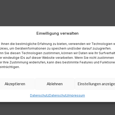
Einwilligung verwalten
Ihnen die bestmögliche Erfahrung zu bieten, verwenden wir Technologien 
kies, um Geräteinformationen zu speichern und/oder darauf zuzugreifen.
n Sie diesen Technologien zustimmen, können wir Daten wie Ihr Surfverhal
r eindeutige IDs auf dieser Website verarbeiten. Wenn Sie nicht zustimmen
r Ihre Zustimmung widerrufen, kann dies bestimmte Features und Funktion
inträchtigen.
Akzeptieren
Ablehnen
Einstellungen anzeig
Datenschutz
Datenschutz
Impressum