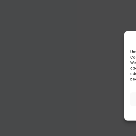
Um 
Coo
Wen
ode
ode
bee