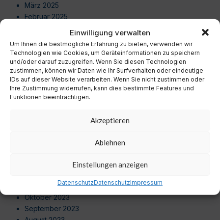
März 2025
Februar 2025
Januar 2025
Einwilligung verwalten
Dezember 2024
Um Ihnen die bestmögliche Erfahrung zu bieten, verwenden wir
November 2024
Technologien wie Cookies, um Geräteinformationen zu speichern
Oktober 2024
und/oder darauf zuzugreifen. Wenn Sie diesen Technologien
zustimmen, können wir Daten wie Ihr Surfverhalten oder eindeutige
September 2024
IDs auf dieser Website verarbeiten. Wenn Sie nicht zustimmen oder
August 2024
Ihre Zustimmung widerrufen, kann dies bestimmte Features und
Juli 2024
Funktionen beeinträchtigen.
Juni 2024
Mai 2024
Akzeptieren
April 2024
März 2024
Ablehnen
Februar 2024
Januar 2024
Einstellungen anzeigen
Dezember 2023
Datenschutz
Datenschutz
Impressum
November 2023
Oktober 2023
September 2023
August 2023