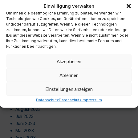
November 2024
Einwilligung verwalten
Oktober 2024
Um Ihnen die bestmögliche Erfahrung zu bieten, verwenden wir
September 2024
Technologien wie Cookies, um Geräteinformationen zu speichern
August 2024
und/oder darauf zuzugreifen. Wenn Sie diesen Technologien
zustimmen, können wir Daten wie Ihr Surfverhalten oder eindeutige
Juli 2024
IDs auf dieser Website verarbeiten. Wenn Sie nicht zustimmen oder
Juni 2024
Ihre Zustimmung widerrufen, kann dies bestimmte Features und
Mai 2024
Funktionen beeinträchtigen.
April 2024
März 2024
Akzeptieren
Februar 2024
Januar 2024
Ablehnen
Dezember 2023
November 2023
Einstellungen anzeigen
Oktober 2023
Datenschutz
Datenschutz
Impressum
September 2023
August 2023
Juli 2023
Juni 2023
Mai 2023
April 2023