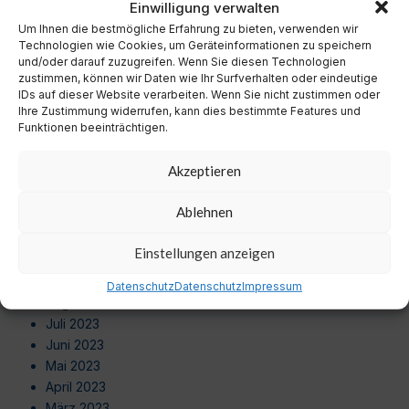
Einwilligung verwalten
Oktober 2024
Um Ihnen die bestmögliche Erfahrung zu bieten, verwenden wir
September 2024
Technologien wie Cookies, um Geräteinformationen zu speichern
August 2024
und/oder darauf zuzugreifen. Wenn Sie diesen Technologien
Juli 2024
zustimmen, können wir Daten wie Ihr Surfverhalten oder eindeutige
Juni 2024
IDs auf dieser Website verarbeiten. Wenn Sie nicht zustimmen oder
Ihre Zustimmung widerrufen, kann dies bestimmte Features und
Mai 2024
Funktionen beeinträchtigen.
April 2024
März 2024
Akzeptieren
Februar 2024
Januar 2024
Ablehnen
Dezember 2023
November 2023
Einstellungen anzeigen
Oktober 2023
September 2023
Datenschutz
Datenschutz
Impressum
August 2023
Juli 2023
Juni 2023
Mai 2023
April 2023
März 2023