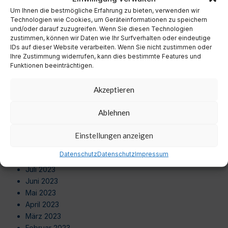
September 2024
Um Ihnen die bestmögliche Erfahrung zu bieten, verwenden wir
August 2024
Technologien wie Cookies, um Geräteinformationen zu speichern
Juli 2024
und/oder darauf zuzugreifen. Wenn Sie diesen Technologien
zustimmen, können wir Daten wie Ihr Surfverhalten oder eindeutige
Juni 2024
IDs auf dieser Website verarbeiten. Wenn Sie nicht zustimmen oder
Mai 2024
Ihre Zustimmung widerrufen, kann dies bestimmte Features und
April 2024
Funktionen beeinträchtigen.
März 2024
Februar 2024
Akzeptieren
Januar 2024
Dezember 2023
Ablehnen
November 2023
Oktober 2023
Einstellungen anzeigen
September 2023
Datenschutz
Datenschutz
Impressum
August 2023
Juli 2023
Juni 2023
Mai 2023
April 2023
März 2023
Februar 2023