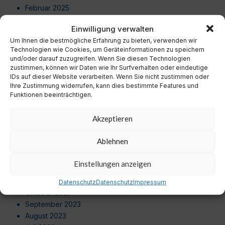
Februar 2025
Januar 2025
Einwilligung verwalten
Dezember 2024
Um Ihnen die bestmögliche Erfahrung zu bieten, verwenden wir
November 2024
Technologien wie Cookies, um Geräteinformationen zu speichern
Oktober 2024
und/oder darauf zuzugreifen. Wenn Sie diesen Technologien
September 2024
zustimmen, können wir Daten wie Ihr Surfverhalten oder eindeutige
IDs auf dieser Website verarbeiten. Wenn Sie nicht zustimmen oder
August 2024
Ihre Zustimmung widerrufen, kann dies bestimmte Features und
Juli 2024
Funktionen beeinträchtigen.
Juni 2024
Mai 2024
Akzeptieren
April 2024
März 2024
Ablehnen
Februar 2024
Januar 2024
Einstellungen anzeigen
Dezember 2023
November 2023
Datenschutz
Datenschutz
Impressum
Oktober 2023
September 2023
August 2023