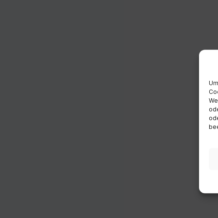
Um 
Coo
Wen
ode
ode
bee