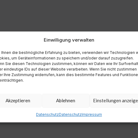
Einwilligung verwalten
Ihnen die bestmögliche Erfahrung zu bieten, verwenden wir Technologien 
kies, um Geräteinformationen zu speichern und/oder darauf zuzugreifen.
n Sie diesen Technologien zustimmen, können wir Daten wie Ihr Surfverhal
r eindeutige IDs auf dieser Website verarbeiten. Wenn Sie nicht zustimmen
r Ihre Zustimmung widerrufen, kann dies bestimmte Features und Funktion
inträchtigen.
Akzeptieren
Ablehnen
Einstellungen anzeig
Datenschutz
Datenschutz
Impressum