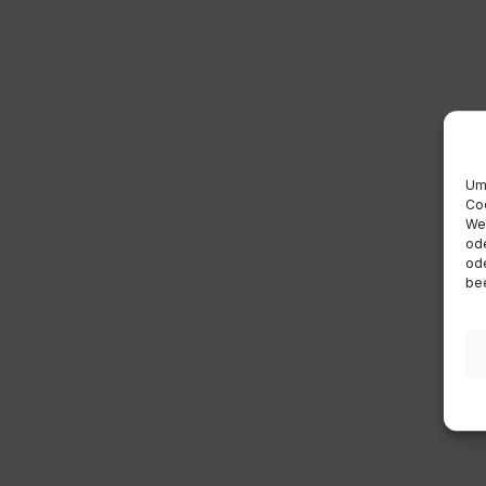
Um 
Coo
Wen
ode
ode
bee