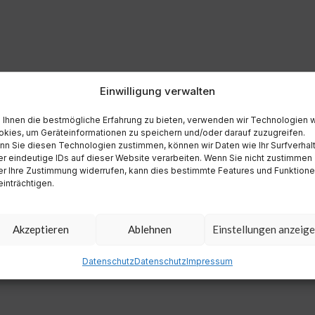
Einwilligung verwalten
Ihnen die bestmögliche Erfahrung zu bieten, verwenden wir Technologien 
kies, um Geräteinformationen zu speichern und/oder darauf zuzugreifen.
n Sie diesen Technologien zustimmen, können wir Daten wie Ihr Surfverhal
r eindeutige IDs auf dieser Website verarbeiten. Wenn Sie nicht zustimmen
r Ihre Zustimmung widerrufen, kann dies bestimmte Features und Funktion
inträchtigen.
Akzeptieren
Ablehnen
Einstellungen anzeig
Datenschutz
Datenschutz
Impressum