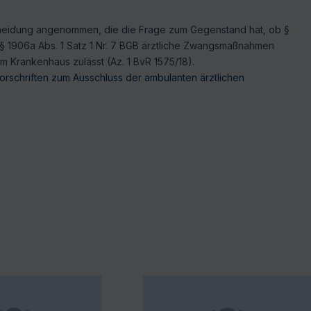
cheidung angenommen, die die Frage zum Gegenstand hat, ob §
 § 1906a Abs. 1 Satz 1 Nr. 7 BGB ärztliche Zwangsmaßnahmen
em Krankenhaus zulässt (Az. 1 BvR 1575/18).
schriften zum Ausschluss der ambulanten ärztlichen