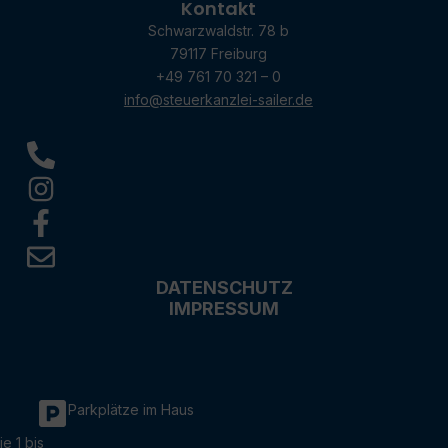
Kontakt
Schwarzwaldstr. 78 b
79117 Freiburg
+49 761 70 321 – 0
info@steuerkanzlei-sailer.de
DATENSCHUTZ
IMPRESSUM
Parkplätze im Haus
ie 1 bis