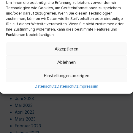
Um Ihnen die bestmögliche Erfahrung zu bieten, verwenden wir
August 2024
Technologien wie Cookies, um Geräteinformationen zu speichern
Juli 2024
und/oder darauf zuzugreifen. Wenn Sie diesen Technologien
Juni 2024
zustimmen, können wir Daten wie Ihr Surfverhalten oder eindeutige
Mai 2024
IDs auf dieser Website verarbeiten. Wenn Sie nicht zustimmen oder
Ihre Zustimmung widerrufen, kann dies bestimmte Features und
April 2024
Funktionen beeinträchtigen.
März 2024
Februar 2024
Akzeptieren
Januar 2024
Dezember 2023
Ablehnen
November 2023
Oktober 2023
Einstellungen anzeigen
September 2023
August 2023
Datenschutz
Datenschutz
Impressum
Juli 2023
Juni 2023
Mai 2023
April 2023
März 2023
Februar 2023
Januar 2023