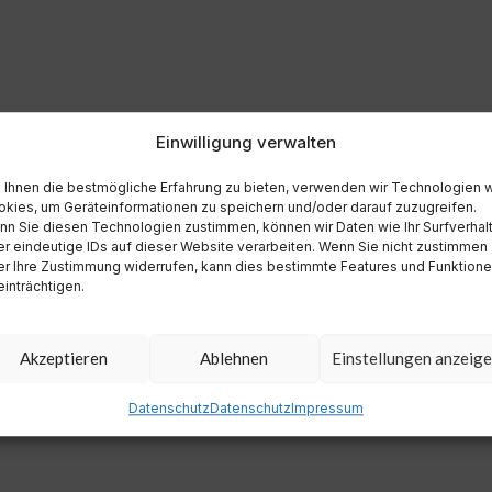
Einwilligung verwalten
Ihnen die bestmögliche Erfahrung zu bieten, verwenden wir Technologien 
kies, um Geräteinformationen zu speichern und/oder darauf zuzugreifen.
n Sie diesen Technologien zustimmen, können wir Daten wie Ihr Surfverhal
r eindeutige IDs auf dieser Website verarbeiten. Wenn Sie nicht zustimmen
r Ihre Zustimmung widerrufen, kann dies bestimmte Features und Funktion
inträchtigen.
Akzeptieren
Ablehnen
Einstellungen anzeig
Datenschutz
Datenschutz
Impressum