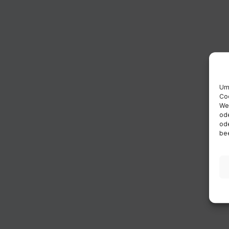
Um 
Coo
Wen
ode
ode
bee