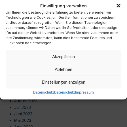
November 2024
Einwilligung verwalten
Oktober 2024
Um Ihnen die bestmögliche Erfahrung zu bieten, verwenden wir
September 2024
Technologien wie Cookies, um Geräteinformationen zu speichern
August 2024
und/oder darauf zuzugreifen. Wenn Sie diesen Technologien
zustimmen, können wir Daten wie Ihr Surfverhalten oder eindeutige
Juli 2024
IDs auf dieser Website verarbeiten. Wenn Sie nicht zustimmen oder
Juni 2024
Ihre Zustimmung widerrufen, kann dies bestimmte Features und
Mai 2024
Funktionen beeinträchtigen.
April 2024
März 2024
Akzeptieren
Februar 2024
Januar 2024
Ablehnen
Dezember 2023
November 2023
Einstellungen anzeigen
Oktober 2023
Datenschutz
Datenschutz
Impressum
September 2023
August 2023
Juli 2023
Juni 2023
Mai 2023
April 2023