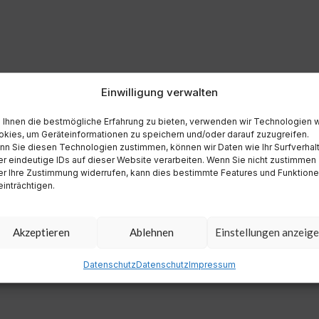
Einwilligung verwalten
Ihnen die bestmögliche Erfahrung zu bieten, verwenden wir Technologien 
kies, um Geräteinformationen zu speichern und/oder darauf zuzugreifen.
n Sie diesen Technologien zustimmen, können wir Daten wie Ihr Surfverhal
r eindeutige IDs auf dieser Website verarbeiten. Wenn Sie nicht zustimmen
r Ihre Zustimmung widerrufen, kann dies bestimmte Features und Funktion
inträchtigen.
Akzeptieren
Ablehnen
Einstellungen anzeig
Datenschutz
Datenschutz
Impressum