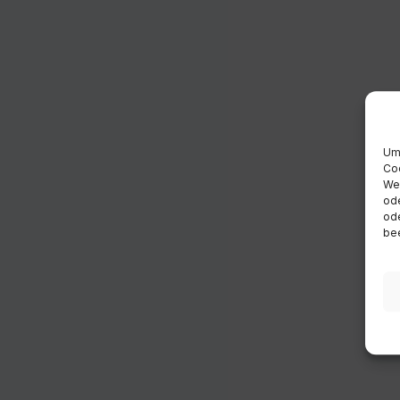
Um 
Coo
Wen
ode
ode
bee