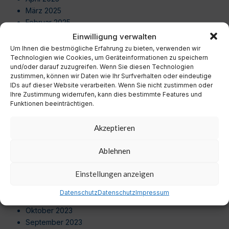
März 2025
Februar 2025
Januar 2025
Einwilligung verwalten
Dezember 2024
Um Ihnen die bestmögliche Erfahrung zu bieten, verwenden wir
November 2024
Technologien wie Cookies, um Geräteinformationen zu speichern
und/oder darauf zuzugreifen. Wenn Sie diesen Technologien
Oktober 2024
zustimmen, können wir Daten wie Ihr Surfverhalten oder eindeutige
September 2024
IDs auf dieser Website verarbeiten. Wenn Sie nicht zustimmen oder
August 2024
Ihre Zustimmung widerrufen, kann dies bestimmte Features und
Funktionen beeinträchtigen.
Juli 2024
Juni 2024
Akzeptieren
Mai 2024
April 2024
Ablehnen
März 2024
Februar 2024
Einstellungen anzeigen
Januar 2024
Dezember 2023
Datenschutz
Datenschutz
Impressum
November 2023
Oktober 2023
September 2023