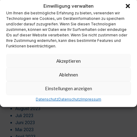
November 2024
Einwilligung verwalten
Oktober 2024
Um Ihnen die bestmögliche Erfahrung zu bieten, verwenden wir
September 2024
Technologien wie Cookies, um Geräteinformationen zu speichern
August 2024
und/oder darauf zuzugreifen. Wenn Sie diesen Technologien
zustimmen, können wir Daten wie Ihr Surfverhalten oder eindeutige
Juli 2024
IDs auf dieser Website verarbeiten. Wenn Sie nicht zustimmen oder
Juni 2024
Ihre Zustimmung widerrufen, kann dies bestimmte Features und
Mai 2024
Funktionen beeinträchtigen.
April 2024
März 2024
Akzeptieren
Februar 2024
Januar 2024
Ablehnen
Dezember 2023
November 2023
Einstellungen anzeigen
Oktober 2023
Datenschutz
Datenschutz
Impressum
September 2023
August 2023
Juli 2023
Juni 2023
Mai 2023
April 2023