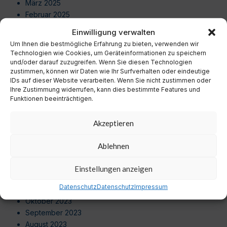
März 2025
Februar 2025
Januar 2025
Einwilligung verwalten
Dezember 2024
Um Ihnen die bestmögliche Erfahrung zu bieten, verwenden wir
November 2024
Technologien wie Cookies, um Geräteinformationen zu speichern
Oktober 2024
und/oder darauf zuzugreifen. Wenn Sie diesen Technologien
zustimmen, können wir Daten wie Ihr Surfverhalten oder eindeutige
September 2024
IDs auf dieser Website verarbeiten. Wenn Sie nicht zustimmen oder
August 2024
Ihre Zustimmung widerrufen, kann dies bestimmte Features und
Juli 2024
Funktionen beeinträchtigen.
Juni 2024
Mai 2024
Akzeptieren
April 2024
März 2024
Ablehnen
Februar 2024
Januar 2024
Einstellungen anzeigen
Dezember 2023
Datenschutz
Datenschutz
Impressum
November 2023
Oktober 2023
September 2023
August 2023