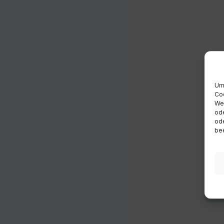
Um 
Coo
Wen
ode
ode
bee