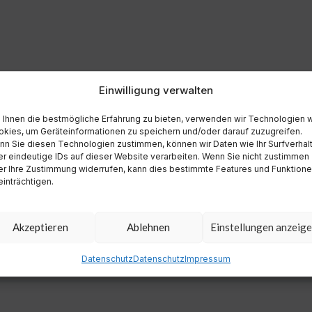
Einwilligung verwalten
Ihnen die bestmögliche Erfahrung zu bieten, verwenden wir Technologien 
kies, um Geräteinformationen zu speichern und/oder darauf zuzugreifen.
n Sie diesen Technologien zustimmen, können wir Daten wie Ihr Surfverhal
r eindeutige IDs auf dieser Website verarbeiten. Wenn Sie nicht zustimmen
r Ihre Zustimmung widerrufen, kann dies bestimmte Features und Funktion
inträchtigen.
Akzeptieren
Ablehnen
Einstellungen anzeig
Datenschutz
Datenschutz
Impressum