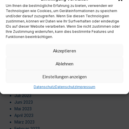
September 2024
Um Ihnen die bestmögliche Erfahrung zu bieten, verwenden wir
August 2024
Technologien wie Cookies, um Geräteinformationen zu speichern
Juli 2024
und/oder darauf zuzugreifen. Wenn Sie diesen Technologien
zustimmen, können wir Daten wie Ihr Surfverhalten oder eindeutige
Juni 2024
IDs auf dieser Website verarbeiten. Wenn Sie nicht zustimmen oder
Mai 2024
Ihre Zustimmung widerrufen, kann dies bestimmte Features und
April 2024
Funktionen beeinträchtigen.
März 2024
Februar 2024
Akzeptieren
Januar 2024
Dezember 2023
Ablehnen
November 2023
Oktober 2023
Einstellungen anzeigen
September 2023
Datenschutz
Datenschutz
Impressum
August 2023
Juli 2023
Juni 2023
Mai 2023
April 2023
März 2023
Februar 2023