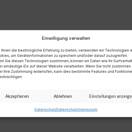
Einwilligung verwalten
Ihnen die bestmögliche Erfahrung zu bieten, verwenden wir Technologien 
kies, um Geräteinformationen zu speichern und/oder darauf zuzugreifen.
n Sie diesen Technologien zustimmen, können wir Daten wie Ihr Surfverhal
r eindeutige IDs auf dieser Website verarbeiten. Wenn Sie nicht zustimmen
r Ihre Zustimmung widerrufen, kann dies bestimmte Features und Funktion
inträchtigen.
Akzeptieren
Ablehnen
Einstellungen anzeig
Datenschutz
Datenschutz
Impressum