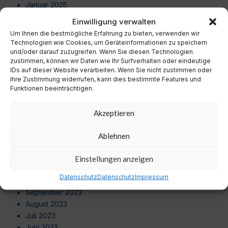
Januar 2025
Dezember 2024
Einwilligung verwalten
November 2024
Um Ihnen die bestmögliche Erfahrung zu bieten, verwenden wir
Oktober 2024
Technologien wie Cookies, um Geräteinformationen zu speichern
September 2024
und/oder darauf zuzugreifen. Wenn Sie diesen Technologien
zustimmen, können wir Daten wie Ihr Surfverhalten oder eindeutige
August 2024
IDs auf dieser Website verarbeiten. Wenn Sie nicht zustimmen oder
Juli 2024
Ihre Zustimmung widerrufen, kann dies bestimmte Features und
Juni 2024
Funktionen beeinträchtigen.
Mai 2024
April 2024
Akzeptieren
März 2024
Februar 2024
Ablehnen
Januar 2024
Dezember 2023
Einstellungen anzeigen
November 2023
Datenschutz
Datenschutz
Impressum
Oktober 2023
September 2023
August 2023
Juli 2023
Juni 2023