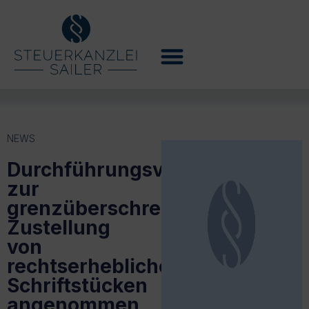
NEWS
Durchführungsverordnung
zur
grenzüberschreitenden
Zustellung
von
rechtserheblichen
Schriftstücken
angenommen