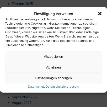
Februar 2025
Januar 2025
Einwilligung verwalten
Dezember 2024
Um Ihnen die bestmögliche Erfahrung zu bieten, verwenden wir
November 2024
Technologien wie Cookies, um Geräteinformationen zu speichern
Oktober 2024
und/oder darauf zuzugreifen. Wenn Sie diesen Technologien
September 2024
zustimmen, können wir Daten wie Ihr Surfverhalten oder eindeutige
IDs auf dieser Website verarbeiten. Wenn Sie nicht zustimmen oder
August 2024
Ihre Zustimmung widerrufen, kann dies bestimmte Features und
Juli 2024
Funktionen beeinträchtigen.
Juni 2024
Mai 2024
Akzeptieren
April 2024
März 2024
Ablehnen
Februar 2024
Januar 2024
Einstellungen anzeigen
Dezember 2023
November 2023
Datenschutz
Datenschutz
Impressum
Oktober 2023
September 2023
August 2023